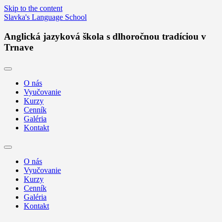
Skip to the content
Slavka's Language School
Anglická jazyková škola s dlhoročnou tradíciou v
Trnave
O nás
Vyučovanie
Kurzy
Cenník
Galéria
Kontakt
Toggle
search
O nás
field
Vyučovanie
Kurzy
Cenník
Galéria
Kontakt