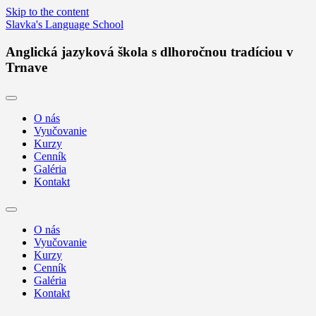
Skip to the content
Slavka's Language School
Anglická jazyková škola s dlhoročnou tradíciou v
Trnave
O nás
Vyučovanie
Kurzy
Cenník
Galéria
Kontakt
Toggle
search
O nás
field
Vyučovanie
Kurzy
Cenník
Galéria
Kontakt